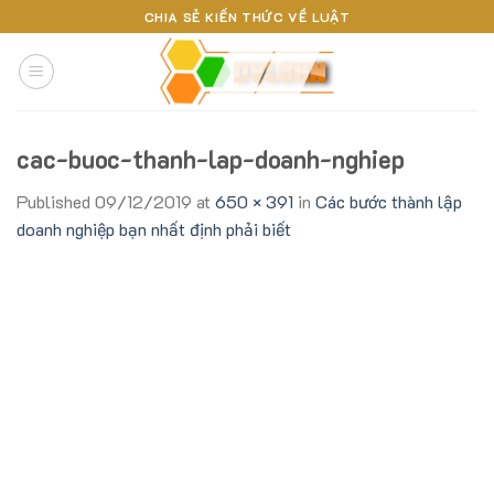
Skip
CHIA SẺ KIẾN THỨC VỀ LUẬT
to
content
cac-buoc-thanh-lap-doanh-nghiep
Published
09/12/2019
at
650 × 391
in
Các bước thành lập
doanh nghiệp bạn nhất định phải biết