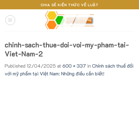
Skip
CHIA SẺ KIẾN THỨC VỀ LUẬT
to
content
chinh-sach-thue-doi-voi-my-pham-tai-
Viet-Nam-2
Published
12/04/2025
at
600 × 337
in
Chính sách thuế đối
với mỹ phẩm tại Việt Nam: Những điều cần biết!