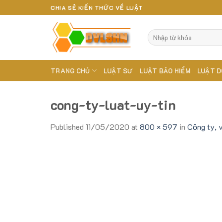
Skip
CHIA SẺ KIẾN THỨC VỀ LUẬT
to
content
TRANG CHỦ
LUẬT SƯ
LUẬT BẢO HIỂM
LUẬT D
cong-ty-luat-uy-tin
Published
11/05/2020
at
800 × 597
in
Công ty, v