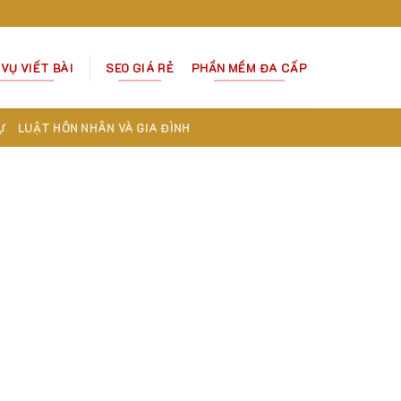
 VỤ VIẾT BÀI
SEO GIÁ RẺ
PHẦN MỀM ĐA CẤP
Ự
LUẬT HÔN NHÂN VÀ GIA ĐÌNH