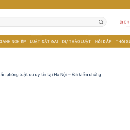
DỊCH
OANH NGHIỆP
LUẬT ĐẤT ĐAI
DỰ THẢO LUẬT
HỎI ĐÁP
THỜI S
ăn phòng luật sư uy tín tại Hà Nội – Đã kiểm chứng