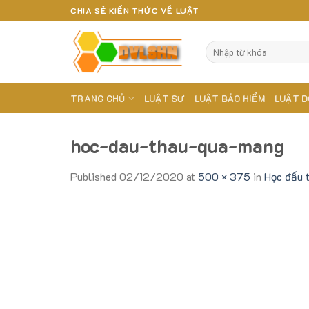
Skip
CHIA SẺ KIẾN THỨC VỀ LUẬT
to
content
TRANG CHỦ
LUẬT SƯ
LUẬT BẢO HIỂM
LUẬT D
hoc-dau-thau-qua-mang
Published
02/12/2020
at
500 × 375
in
Học đấu 