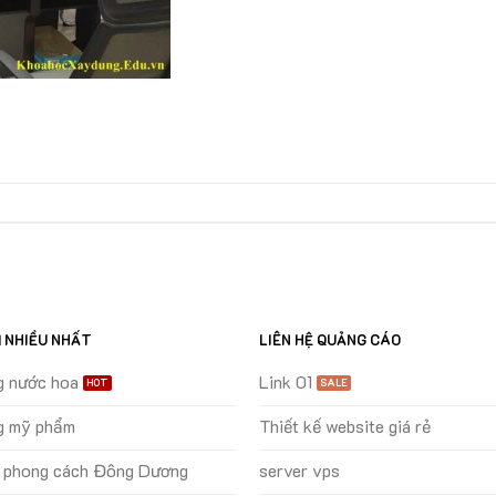
M NHIỀU NHẤT
LIÊN HỆ QUẢNG CÁO
g nước hoa
Link 01
g mỹ phẩm
Thiết kế website giá rẻ
ự phong cách Đông Dương
server vps