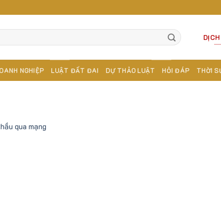
DỊCH
OANH NGHIỆP
LUẬT ĐẤT ĐAI
DỰ THẢO LUẬT
HỎI ĐÁP
THỜI S
thầu qua mạng