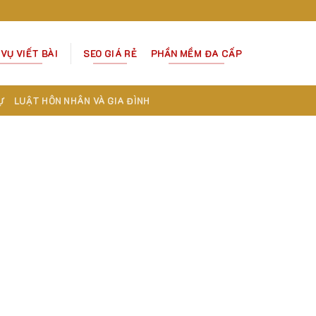
 VỤ VIẾT BÀI
SEO GIÁ RẺ
PHẦN MỀM ĐA CẤP
Ự
LUẬT HÔN NHÂN VÀ GIA ĐÌNH