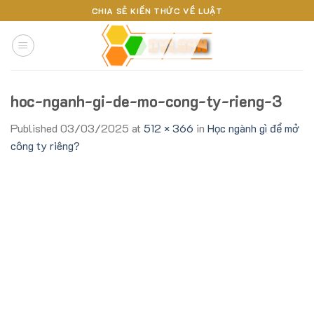
Skip
CHIA SẺ KIẾN THỨC VỀ LUẬT
to
content
hoc-nganh-gi-de-mo-cong-ty-rieng-3
Published
03/03/2025
at
512 × 366
in
Học ngành gì để mở
công ty riêng?