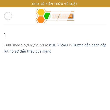
Skip
CHIA SẺ KIẾN THỨC VỀ LUẬT
to
content
1
Published
26/02/2021
at
500 × 298
in
Hướng dẫn cách nộp
rút hồ sơ đấu thầu qua mạng