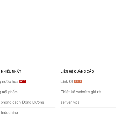
M NHIỀU NHẤT
LIÊN HỆ QUẢNG CÁO
g nước hoa
Link 01
g mỹ phẩm
Thiết kế website giá rẻ
ự phong cách Đông Dương
server vps
 Indochine