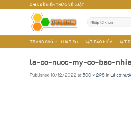
Skip
CHIA SẺ KIẾN THỨC VỀ LUẬT
to
content
TRANG CHỦ
LUẬT SƯ
LUẬT BẢO HIỂM
LUẬT D
la-co-nuoc-my-co-bao-nhi
Published
13/12/2022
at
500 × 298
in
Lá cờ nướ