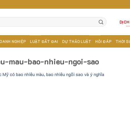
DỊCH
OANH NGHIỆP
LUẬT ĐẤT ĐAI
DỰ THẢO LUẬT
HỎI ĐÁP
THỜI S
eu-mau-bao-nhieu-ngoi-sao
c Mỹ có bao nhiêu màu, bao nhiêu ngôi sao và ý nghĩa