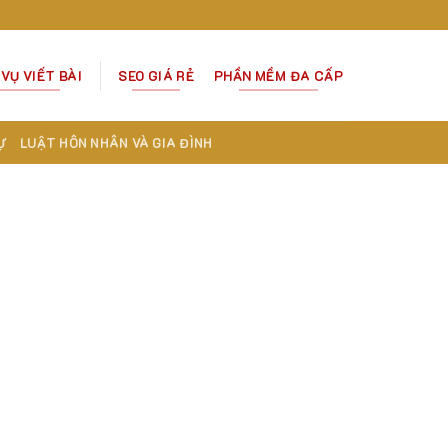
 VỤ VIẾT BÀI
SEO GIÁ RẺ
PHẦN MỀM ĐA CẤP
Ự
LUẬT HÔN NHÂN VÀ GIA ĐÌNH