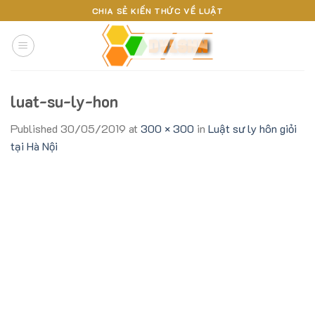
Skip
CHIA SẺ KIẾN THỨC VỀ LUẬT
to
content
luat-su-ly-hon
Published
30/05/2019
at
300 × 300
in
Luật sư ly hôn giỏi
tại Hà Nội