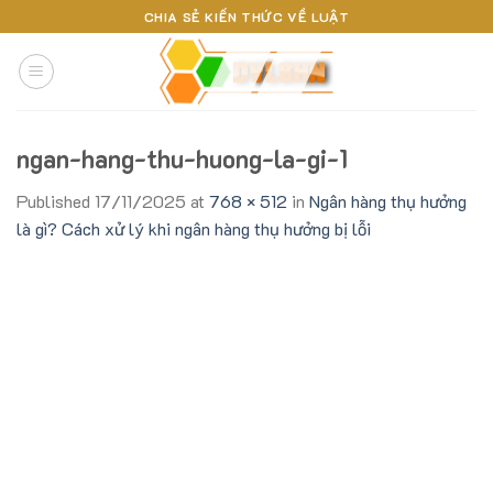
Skip
CHIA SẺ KIẾN THỨC VỀ LUẬT
to
content
ngan-hang-thu-huong-la-gi-1
Published
17/11/2025
at
768 × 512
in
Ngân hàng thụ hưởng
là gì? Cách xử lý khi ngân hàng thụ hưởng bị lỗi