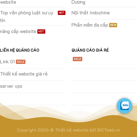
website
Dương
Top văn phòng luật sư uy
Nội thất Indochine
tín
Phần mềm đa cấp
nâng cấp website
LIÊN HỆ QUẢNG CÁO
QUẢNG CÁO GIÁ RẺ
Link 01
Thiết kế website giá rẻ
server vps
Copyright 2026 ©
Thiết kế website
bởi
BICTweb.vn