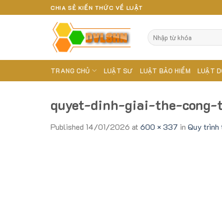
Skip
CHIA SẺ KIẾN THỨC VỀ LUẬT
to
content
TRANG CHỦ
LUẬT SƯ
LUẬT BẢO HIỂM
LUẬT D
quyet-dinh-giai-the-cong-
Published
14/01/2026
at
600 × 337
in
Quy trình