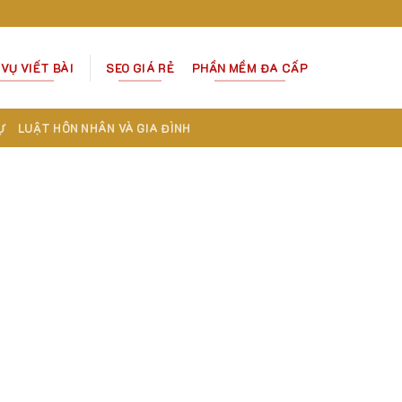
 VỤ VIẾT BÀI
SEO GIÁ RẺ
PHẦN MỀM ĐA CẤP
Ự
LUẬT HÔN NHÂN VÀ GIA ĐÌNH