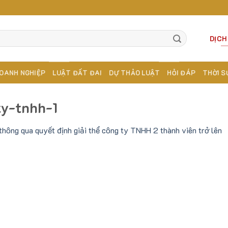
DỊCH
OANH NGHIỆP
LUẬT ĐẤT ĐAI
DỰ THẢO LUẬT
HỎI ĐÁP
THỜI S
ty-tnhh-1
 thông qua quyết định giải thể công ty TNHH 2 thành viên trở lên