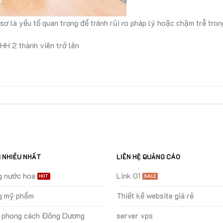
ơ là yếu tố quan trọng để tránh rủi ro pháp lý hoặc chậm trễ trong
HH 2 thành viên trở lên
M NHIỀU NHẤT
LIÊN HỆ QUẢNG CÁO
g nước hoa
Link 01
g mỹ phẩm
Thiết kế website giá rẻ
ự phong cách Đông Dương
server vps