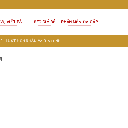
 VỤ VIẾT BÀI
SEO GIÁ RẺ
PHẦN MỀM ĐA CẤP
Ự
LUẬT HÔN NHÂN VÀ GIA ĐÌNH
I