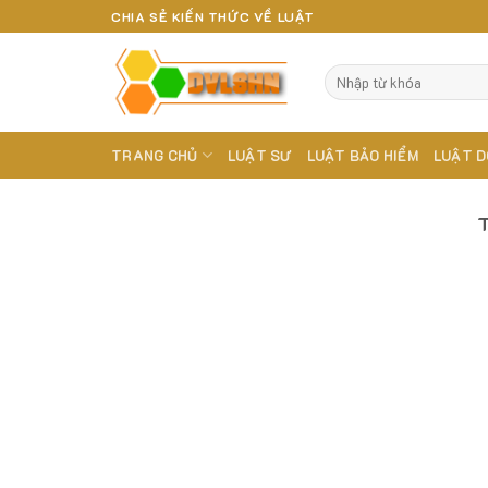
Skip
CHIA SẺ KIẾN THỨC VỀ LUẬT
to
content
TRANG CHỦ
LUẬT SƯ
LUẬT BẢO HIỂM
LUẬT D