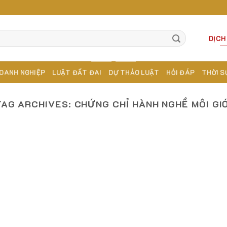
DỊCH
OANH NGHIỆP
LUẬT ĐẤT ĐAI
DỰ THẢO LUẬT
HỎI ĐÁP
THỜI S
TAG ARCHIVES:
CHỨNG CHỈ HÀNH NGHỀ MÔI GIỚ