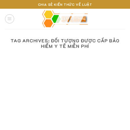
Skip
CHIA SẺ KIẾN THỨC VỀ LUẬT
to
content
TAG ARCHIVES:
ĐỐI TƯỢNG ĐƯỢC CẤP BẢO
HIỂM Y TẾ MIỄN PHÍ