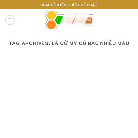
Skip
CHIA SẺ KIẾN THỨC VỀ LUẬT
to
content
TAG ARCHIVES:
LÁ CỜ MỸ CÓ BAO NHIÊU MÀU