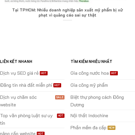
Tại TPHCM: Nhiều doanh nghiệp sản xuất mỹ phẩm bị xử
phạt vì quảng cáo sai sự thật
LIÊN KẾT NHANH
TÌM KIẾM NHIỀU NHẤT
Dịch vụ SEO giá rẻ
Gia công nước hoa
Đăng tin nhà đất miễn phí
Gia công mỹ phẩm
Dịch vụ chăm sóc
Biệt thự phong cách Đông
website
Dương
Top văn phòng luật sư uy
Nội thất Indochine
tín
Phần mềm đa cấp
nâng cấp website