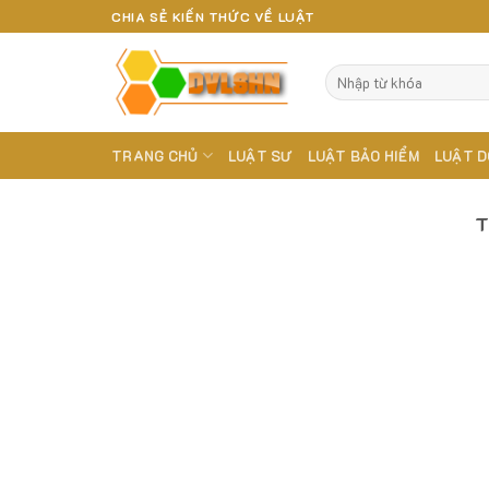
Skip
CHIA SẺ KIẾN THỨC VỀ LUẬT
to
content
TRANG CHỦ
LUẬT SƯ
LUẬT BẢO HIỂM
LUẬT D
T