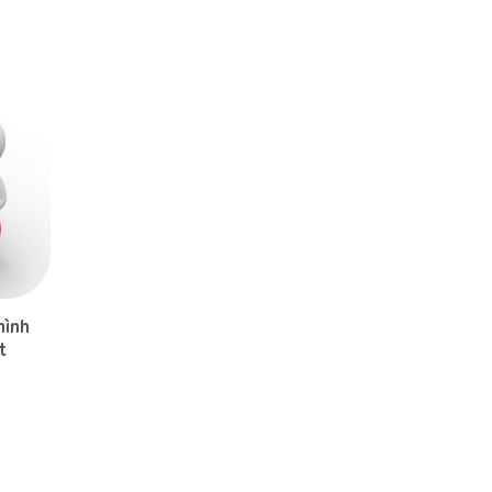
hình
t