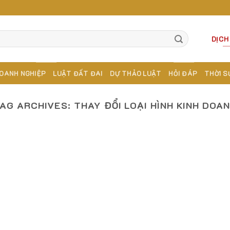
DỊCH
OANH NGHIỆP
LUẬT ĐẤT ĐAI
DỰ THẢO LUẬT
HỎI ĐÁP
THỜI S
AG ARCHIVES:
THAY ĐỔI LOẠI HÌNH KINH DOA