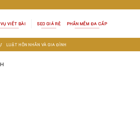
 VỤ VIẾT BÀI
SEO GIÁ RẺ
PHẦN MỀM ĐA CẤP
Ự
LUẬT HÔN NHÂN VÀ GIA ĐÌNH
NH