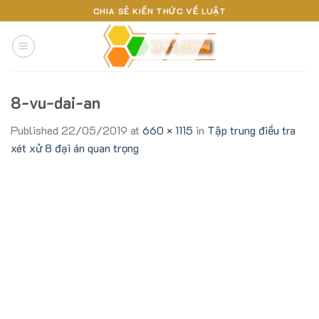
Skip
CHIA SẺ KIẾN THỨC VỀ LUẬT
to
content
8-vu-dai-an
Published
22/05/2019
at
660 × 1115
in
Tập trung điều tra
xét xử 8 đại án quan trọng