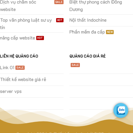
Dịch vụ chăm sóc
Biệt thự phong cách Đông
website
Dương
Top văn phòng luật sư uy
Nội thất Indochine
tín
Phần mềm đa cấp
nâng cấp website
LIÊN HỆ QUẢNG CÁO
QUẢNG CÁO GIÁ RẺ
Link 01
Thiết kế website giá rẻ
server vps