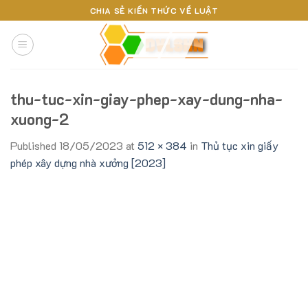
Skip
CHIA SẺ KIẾN THỨC VỀ LUẬT
to
content
thu-tuc-xin-giay-phep-xay-dung-nha-
xuong-2
Published
18/05/2023
at
512 × 384
in
Thủ tục xin giấy
phép xây dựng nhà xưởng [2023]