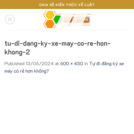
Skip
CHIA SẺ KIẾN THỨC VỀ LUẬT
to
content
tu-di-dang-ky-xe-may-co-re-hon-
khong-2
Published
13/06/2024
at
600 × 450
in
Tự đi đăng ký xe
máy có rẻ hơn không?