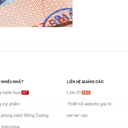
M NHIỀU NHẤT
LIÊN HỆ QUẢNG CÁO
g nước hoa
Link 01
g mỹ phẩm
Thiết kế website giá rẻ
ự phong cách Đông Dương
server vps
 Indochine