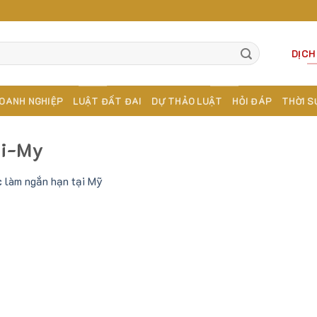
DỊCH
OANH NGHIỆP
LUẬT ĐẤT ĐAI
DỰ THẢO LUẬT
HỎI ĐÁP
THỜI S
ai-My
c làm ngắn hạn tại Mỹ