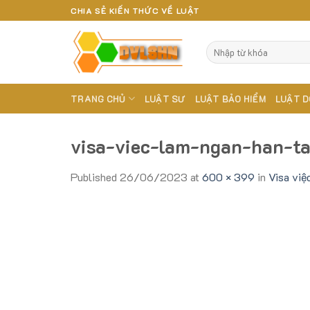
Skip
CHIA SẺ KIẾN THỨC VỀ LUẬT
to
content
TRANG CHỦ
LUẬT SƯ
LUẬT BẢO HIỂM
LUẬT D
visa-viec-lam-ngan-han-t
Published
26/06/2023
at
600 × 399
in
Visa việ