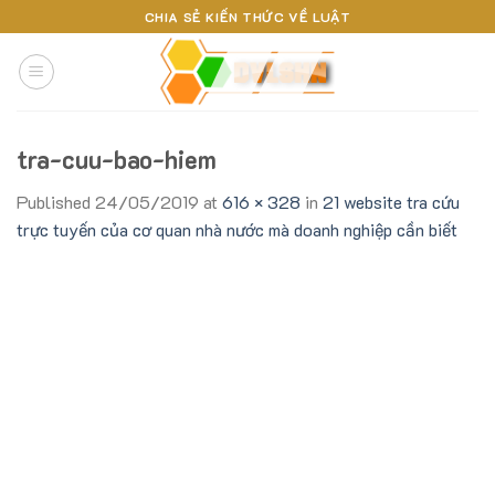
Skip
CHIA SẺ KIẾN THỨC VỀ LUẬT
to
content
tra-cuu-bao-hiem
Published
24/05/2019
at
616 × 328
in
21 website tra cứu
trực tuyến của cơ quan nhà nước mà doanh nghiệp cần biết