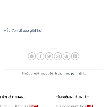
Mẫu đơn tố cáo giật hụi
Thuộc chuyên mục . Đánh dấu trang
permalink
.
LIÊN KẾT NHANH
TÌM KIẾM NHIỀU NHẤT
Dịch vụ SEO giá rẻ
Gia công nước hoa