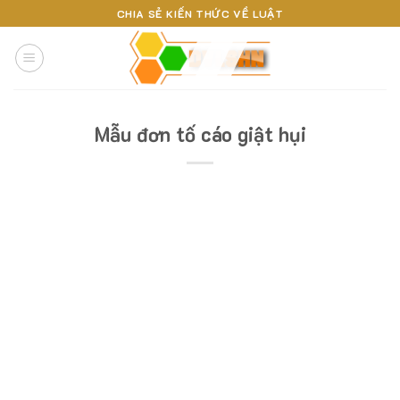
Skip
CHIA SẺ KIẾN THỨC VỀ LUẬT
to
content
Mẫu đơn tố cáo giật hụi