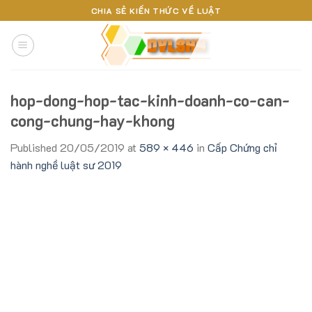
Skip
CHIA SẺ KIẾN THỨC VỀ LUẬT
to
content
hop-dong-hop-tac-kinh-doanh-co-can-
cong-chung-hay-khong
Published
20/05/2019
at
589 × 446
in
Cấp Chứng chỉ
hành nghề luật sư 2019