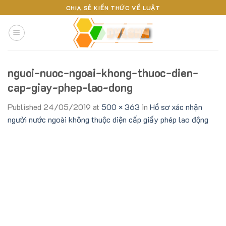
Skip
CHIA SẺ KIẾN THỨC VỀ LUẬT
to
content
nguoi-nuoc-ngoai-khong-thuoc-dien-
cap-giay-phep-lao-dong
Published
24/05/2019
at
500 × 363
in
Hồ sơ xác nhận
người nước ngoài không thuộc diện cấp giấy phép lao động