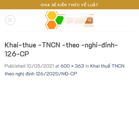
Skip
CHIA SẺ KIẾN THỨC VỀ LUẬT
to
content
Khai-thue -TNCN -theo -nghi-đinh-
126-CP
Published
10/05/2021
at
600 × 363
in
Khai thuế TNCN
theo nghị định 126/2020/NĐ-CP