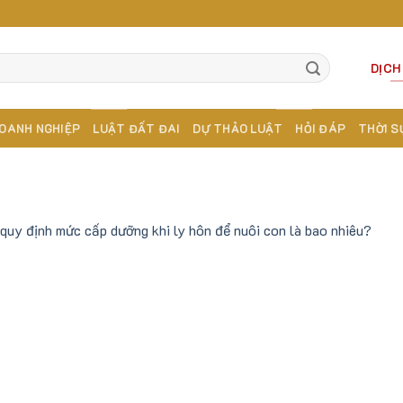
DỊCH
OANH NGHIỆP
LUẬT ĐẤT ĐAI
DỰ THẢO LUẬT
HỎI ĐÁP
THỜI S
quy định mức cấp dưỡng khi ly hôn để nuôi con là bao nhiêu?