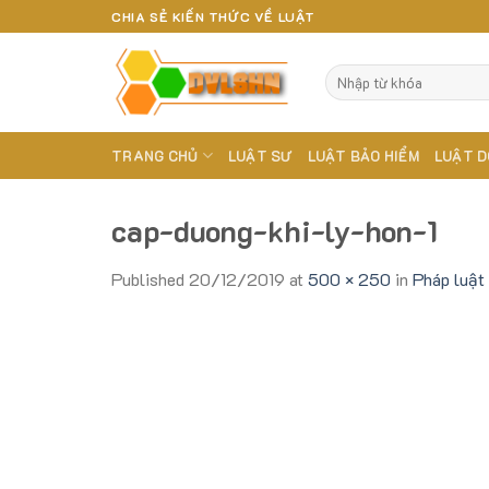
Skip
CHIA SẺ KIẾN THỨC VỀ LUẬT
to
content
TRANG CHỦ
LUẬT SƯ
LUẬT BẢO HIỂM
LUẬT D
cap-duong-khi-ly-hon-1
Published
20/12/2019
at
500 × 250
in
Pháp luật 