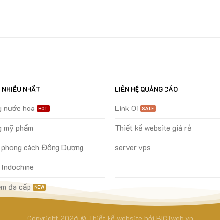
M NHIỀU NHẤT
LIÊN HỆ QUẢNG CÁO
g nước hoa
Link 01
g mỹ phẩm
Thiết kế website giá rẻ
ự phong cách Đông Dương
server vps
 Indochine
m đa cấp
Copyright 2026 ©
Thiết kế website
bởi
BICTweb.vn