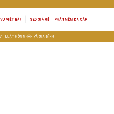
 VỤ VIẾT BÀI
SEO GIÁ RẺ
PHẦN MỀM ĐA CẤP
Ự
LUẬT HÔN NHÂN VÀ GIA ĐÌNH