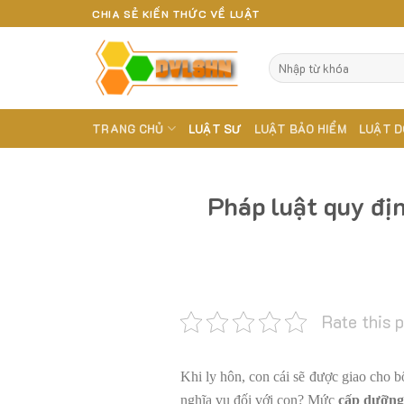
Skip
CHIA SẺ KIẾN THỨC VỀ LUẬT
to
content
TRANG CHỦ
LUẬT SƯ
LUẬT BẢO HIỂM
LUẬT D
Pháp luật quy địn
Rate this 
Khi ly hôn, con cái sẽ được giao cho b
nghĩa vụ đối với con? Mức
cấp dưỡng 