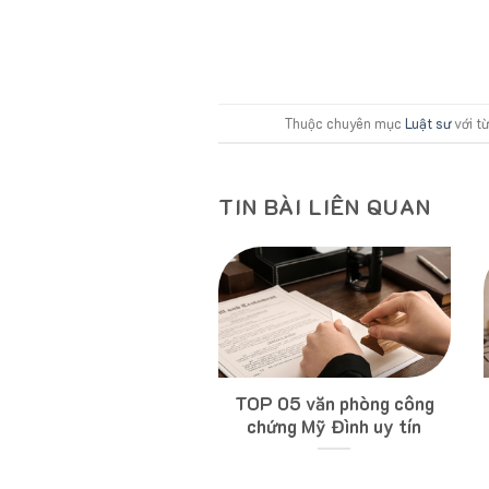
Thuộc chuyên mục
Luật sư
với t
TIN BÀI LIÊN QUAN
g ty, văn phòng luật
TOP 05 văn phòng công
y tín tại Hà Nội – Đã
chứng Mỹ Đình uy tín
kiểm chứng