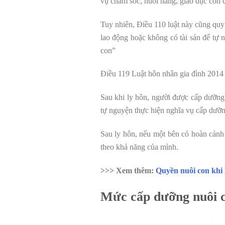
vụ chăm sóc, nuôi nấng, giáo dục con c
Tuy nhiên, Điều 110 luật này cũng quy
lao động hoặc không có tài sản để tự
con”
Điều 119 Luật hôn nhân gia đình 2014 
Sau khi ly hôn, người được cấp dưỡn
tự nguyện thực hiện nghĩa vụ cấp dưỡn
Sau ly hôn, nếu một bên có hoàn cảnh 
theo khả năng của mình.
>>> Xem thêm:
Quyền nuôi con khi 
Mức cấp dưỡng nuôi c