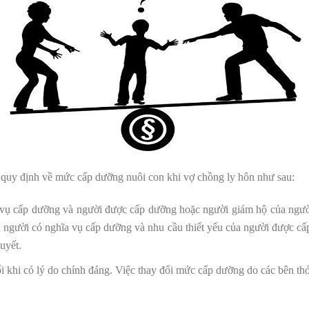
 quy định về mức cấp dưỡng nuôi con khi vợ chồng ly hôn như sau:
ụ cấp dưỡng và người được cấp dưỡng hoặc người giám hộ của người
ủa người có nghĩa vụ cấp dưỡng và nhu cầu thiết yếu của người được c
quyết.
 khi có lý do chính đáng. Việc thay đổi mức cấp dưỡng do các bên th