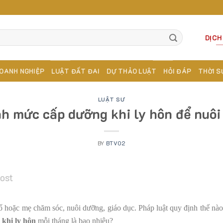
DỊCH
OANH NGHIỆP
LUẬT ĐẤT ĐAI
DỰ THẢO LUẬT
HỎI ĐÁP
THỜI S
LUẬT SƯ
h mức cấp dưỡng khi ly hôn để nuôi
BY
BTV02
post
ố hoặc mẹ chăm sóc, nuôi dưỡng, giáo dục. Pháp luật quy định thế nào 
khi ly hôn
mỗi tháng là bao nhiêu?