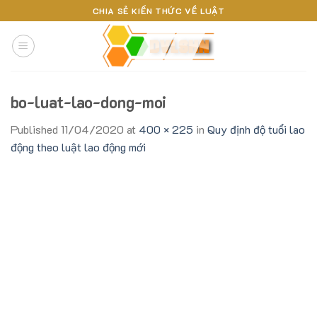
Skip
CHIA SẺ KIẾN THỨC VỀ LUẬT
to
content
bo-luat-lao-dong-moi
Published
11/04/2020
at
400 × 225
in
Quy định độ tuổi lao
động theo luật lao động mới