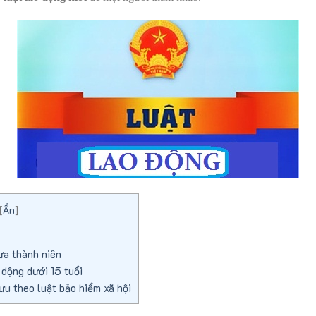
[
Ẩn
]
ưa thành niên
dộng dưới 15 tuổi
u theo luật bảo hiểm xã hội