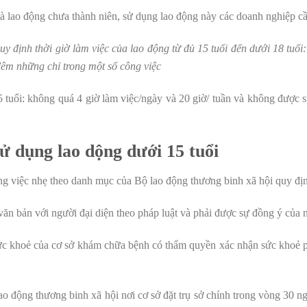
là lao động chưa thành niên, sử dụng lao động này các doanh nghiệp cầ
y định thời giờ làm việc của lao động từ đủ 15 tuổi đến dưới 18 tuổi
êm những chỉ trong một số công việc
5 tuổi: không quá 4 giờ làm việc/ngày và 20 giờ/ tuần và không được 
ử dụng lao dộng dưới 15 tuổi
g việc nhẹ theo danh mục của Bộ lao động thương binh xã hội quy đị
ăn bản với người đại diện theo pháp luật và phải được sự đồng ý của 
ức khoẻ của cơ sở khám chữa bệnh có thẩm quyền xác nhận sức khoẻ ph
ao động thương binh xã hội nơi cơ sở đặt trụ sở chính trong vòng 30 n