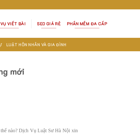
 VỤ VIẾT BÀI
SEO GIÁ RẺ
PHẦN MỀM ĐA CẤP
Ự
LUẬT HÔN NHÂN VÀ GIA ĐÌNH
ộng mới
ư thế nào? Dịch Vụ Luật Sư Hà Nội xin