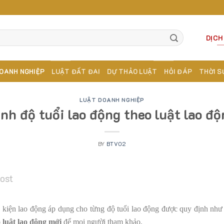
DỊCH
OANH NGHIỆP
LUẬT ĐẤT ĐAI
DỰ THẢO LUẬT
HỎI ĐÁP
THỜI S
LUẬT DOANH NGHIỆP
nh độ tuổi lao động theo luật lao đ
BY
BTV02
post
ều kiện lao động áp dụng cho từng độ tuổi lao động được quy định nh
o luật lao động mới
để mọi người tham khảo.