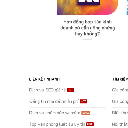
 thế chấp sổ đỏ 200
Hợp đồng hợp tác kinh
iệu Agribank [hướng
doanh có cần công chứng
dẫn chi tiết]
hay không?
LIÊN KẾT NHANH
TÌM KIẾ
Dịch vụ SEO giá rẻ
Gia côn
Đăng tin nhà đất miễn phí
Gia côn
Dịch vụ chăm sóc website
Biệt th
Top văn phòng luật sư uy tín
Nội thất