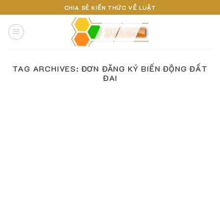
Skip
CHIA SẺ KIẾN THỨC VỀ LUẬT
to
content
TAG ARCHIVES:
ĐƠN ĐĂNG KÝ BIẾN ĐỘNG ĐẤT
ĐAI