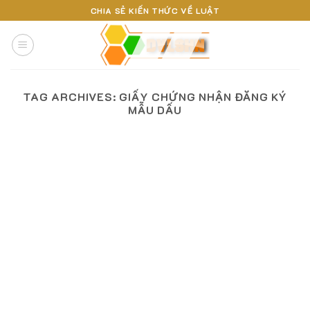
Skip
CHIA SẺ KIẾN THỨC VỀ LUẬT
to
content
TAG ARCHIVES:
GIẤY CHỨNG NHẬN ĐĂNG KÝ
MẪU DẤU