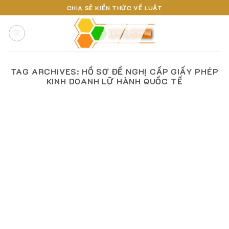
Skip
CHIA SẺ KIẾN THỨC VỀ LUẬT
to
content
TAG ARCHIVES:
HỒ SƠ ĐỀ NGHỊ CẤP GIẤY PHÉP
KINH DOANH LỮ HÀNH QUỐC TẾ