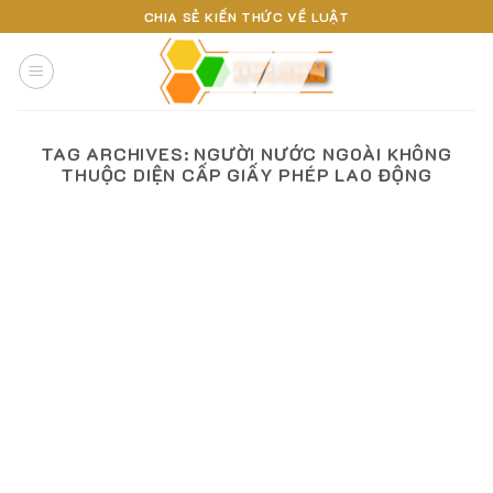
Skip
CHIA SẺ KIẾN THỨC VỀ LUẬT
to
content
TAG ARCHIVES:
NGƯỜI NƯỚC NGOÀI KHÔNG
THUỘC DIỆN CẤP GIẤY PHÉP LAO ĐỘNG