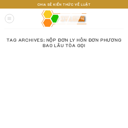
Skip
CHIA SẺ KIẾN THỨC VỀ LUẬT
to
content
TAG ARCHIVES:
NỘP ĐƠN LY HÔN ĐƠN PHƯƠNG
BAO LÂU TÒA GỌI