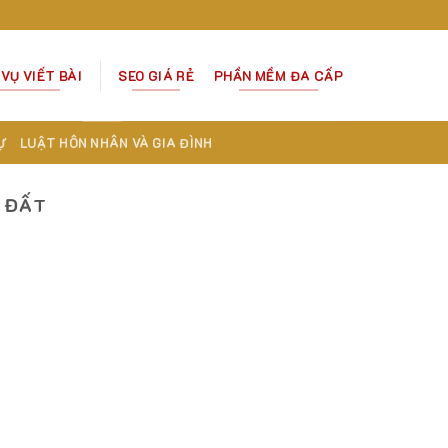
 VỤ VIẾT BÀI
SEO GIÁ RẺ
PHẦN MỀM ĐA CẤP
Ự
LUẬT HÔN NHÂN VÀ GIA ĐÌNH
N ĐẤT