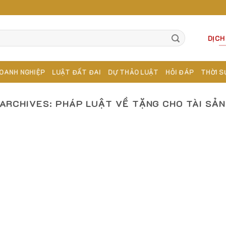
DỊCH
OANH NGHIỆP
LUẬT ĐẤT ĐAI
DỰ THẢO LUẬT
HỎI ĐÁP
THỜI S
 ARCHIVES:
PHÁP LUẬT VỀ TẶNG CHO TÀI SẢ