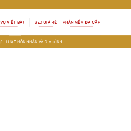
 VỤ VIẾT BÀI
SEO GIÁ RẺ
PHẦN MỀM ĐA CẤP
Ự
LUẬT HÔN NHÂN VÀ GIA ĐÌNH