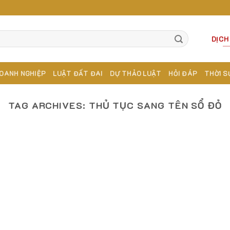
DỊCH
OANH NGHIỆP
LUẬT ĐẤT ĐAI
DỰ THẢO LUẬT
HỎI ĐÁP
THỜI S
TAG ARCHIVES:
THỦ TỤC SANG TÊN SỔ ĐỎ