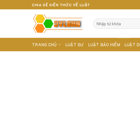
Skip
CHIA SẺ KIẾN THỨC VỀ LUẬT
to
content
TRANG CHỦ
LUẬT SƯ
LUẬT BẢO HIỂM
LUẬT D