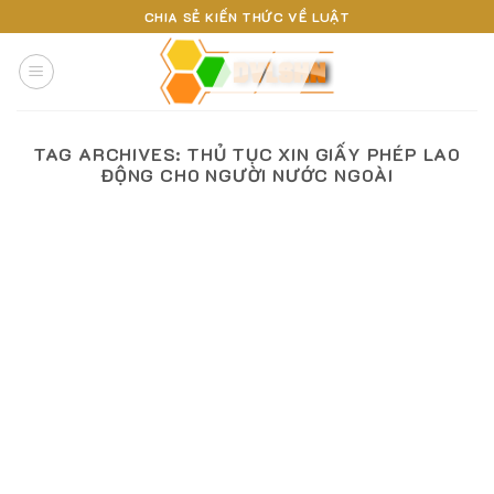
Skip
CHIA SẺ KIẾN THỨC VỀ LUẬT
to
content
TAG ARCHIVES:
THỦ TỤC XIN GIẤY PHÉP LAO
ĐỘNG CHO NGƯỜI NƯỚC NGOÀI