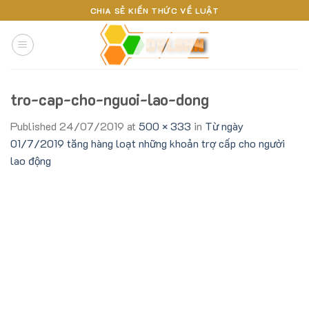
Skip
CHIA SẺ KIẾN THỨC VỀ LUẬT
to
content
tro-cap-cho-nguoi-lao-dong
Published
24/07/2019
at
500 × 333
in
Từ ngày
01/7/2019 tăng hàng loạt những khoản trợ cấp cho người
lao động