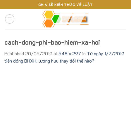
Skip
CHIA SẺ KIẾN THỨC VỀ LUẬT
to
content
cach-dong-phi-bao-hiem-xa-hoi
Published
20/05/2019
at
548 × 297
in
Từ ngày 1/7/2019
tiền đóng BHXH, lương hưu thay đổi thế nào?