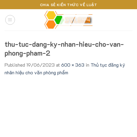
Skip
CHIA SẺ KIẾN THỨC VỀ LUẬT
to
content
thu-tuc-dang-ky-nhan-hieu-cho-van-
phong-pham-2
Published
19/06/2023
at
600 × 363
in
Thủ tục đăng ký
nhãn hiệu cho văn phòng phẩm