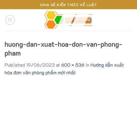
Skip
CHIA SẺ KIẾN THỨC VỀ LUẬT
to
content
huong-dan-xuat-hoa-don-van-phong-
pham
Published
19/06/2023
at
600 × 536
in
Hướng dẫn xuất
hóa đơn văn phòng phẩm mới nhất