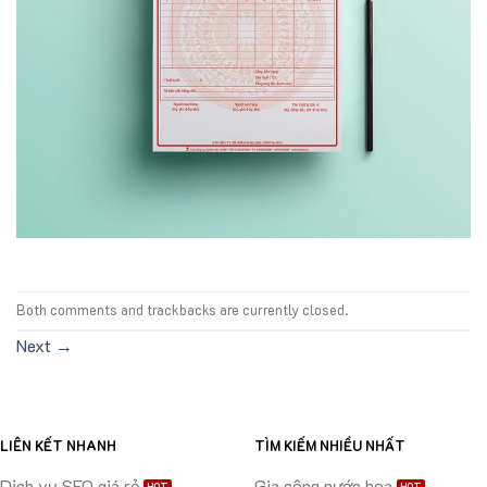
Both comments and trackbacks are currently closed.
Next
→
LIÊN KẾT NHANH
TÌM KIẾM NHIỀU NHẤT
Dịch vụ SEO giá rẻ
Gia công nước hoa