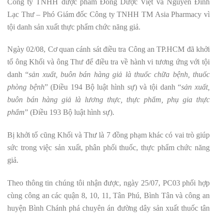
Công ty TNHH dược phẩm Đông Dược Việt và Nguyễn Đình
Lạc Thư – Phó Giám đốc Công ty TNHH TM Asia Pharmacy vì
tội danh sản xuất thực phẩm chức năng giả.
Ngày 02/08, Cơ quan cánh sát điều tra Công an TP.HCM đã khởi
tố ông Khối và ông Thư để điều tra về hành vi tương ứng với tội
danh “
sản xuất, buôn bán hàng giả là thuốc chữa bệnh, thuốc
phòng bệnh
” (Điều 194 Bộ luật hình sự) và tội danh “
sản xuất,
buôn bán hàng giả là lương thực, thực phẩm, phụ gia thực
phẩm
” (Điều 193 Bộ luật hình sự).
Bị khởi tố cũng Khối và Thư là 7 đồng phạm khác có vai trò giúp
sức trong việc sản xuất, phân phối thuốc, thực phẩm chức năng
giả.
Theo thông tin chúng tôi nhận được, ngày 25/07, PC03 phối hợp
cùng công an các quận 8, 10, 11, Tân Phú, Bình Tân và công an
huyện Bình Chánh phá chuyên án đường dây sản xuất thuốc tân