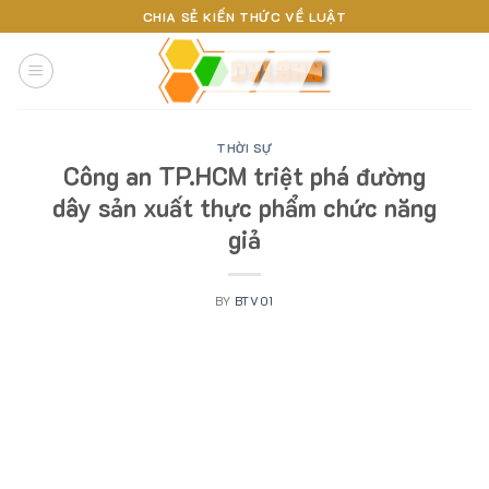
Skip
CHIA SẺ KIẾN THỨC VỀ LUẬT
to
content
THỜI SỰ
Công an TP.HCM triệt phá đường
dây sản xuất thực phẩm chức năng
giả
BY
BTV01