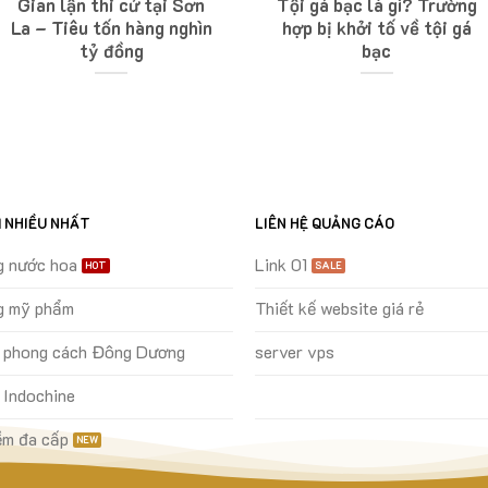
Gian lận thi cử tại Sơn
Tội gá bạc là gì? Trường
La – Tiêu tốn hàng nghìn
hợp bị khởi tố về tội gá
tỷ đồng
bạc
M NHIỀU NHẤT
LIÊN HỆ QUẢNG CÁO
g nước hoa
Link 01
g mỹ phẩm
Thiết kế website giá rẻ
ự phong cách Đông Dương
server vps
 Indochine
m đa cấp