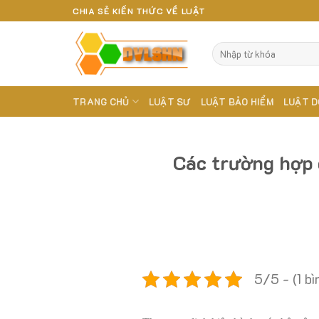
Skip
CHIA SẺ KIẾN THỨC VỀ LUẬT
to
content
TRANG CHỦ
LUẬT SƯ
LUẬT BẢO HIỂM
LUẬT D
Các trường hợp 
5/5 - (1 bì