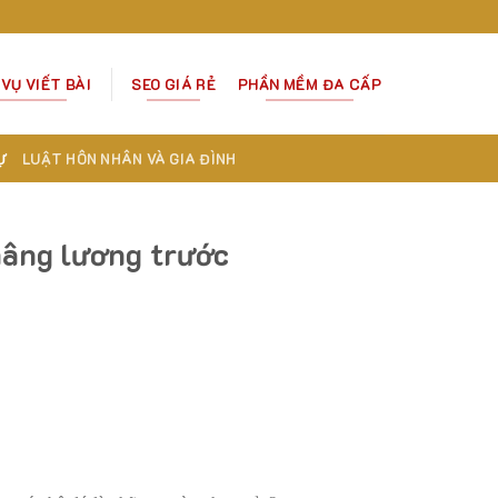
 VỤ VIẾT BÀI
SEO GIÁ RẺ
PHẦN MỀM ĐA CẤP
Ự
LUẬT HÔN NHÂN VÀ GIA ĐÌNH
nâng lương trước