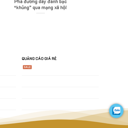
Phá đường dây đánh bạc
“khủng” qua mạng xã hội
QUẢNG CÁO GIÁ RẺ