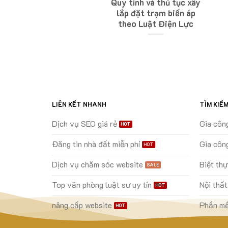
ngày 1/7 vợ sinh con
Quy tình và thủ tục xây
hồng được trợ cấp
lắp đặt trạm biến áp
3.000.000 đồng
theo Luật Điện Lực
LIÊN KẾT NHANH
TÌM KIẾ
Dịch vụ SEO giá rẻ
Gia côn
Đăng tin nhà đất miễn phí
Gia côn
Dịch vụ chăm sóc website
Biệt th
Top văn phòng luật sư uy tín
Nội thất
nâng cấp website
Phần mề