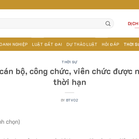
DỊCH
OANH NGHIỆP
LUẬT ĐẤT ĐAI
DỰ THẢO LUẬT
HỎI ĐÁP
THỜI S
THỜI SỰ
cán bộ, công chức, viên chức được 
thời hạn
BY
BTV02
nh chọn)