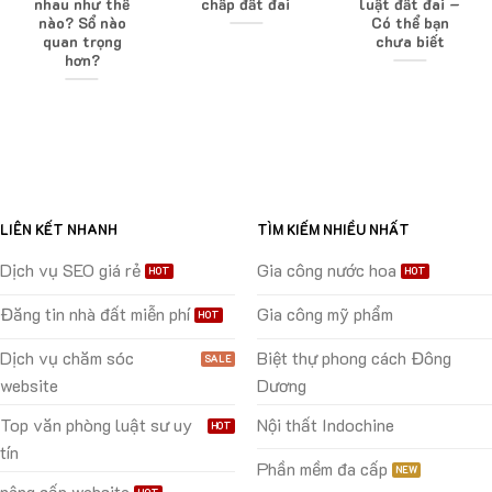
nhau như thế
chấp đất đai
luật đất đai –
nào? Sổ nào
Có thể bạn
quan trọng
chưa biết
hơn?
LIÊN KẾT NHANH
TÌM KIẾM NHIỀU NHẤT
Dịch vụ SEO giá rẻ
Gia công nước hoa
Đăng tin nhà đất miễn phí
Gia công mỹ phẩm
Dịch vụ chăm sóc
Biệt thự phong cách Đông
website
Dương
Top văn phòng luật sư uy
Nội thất Indochine
tín
Phần mềm đa cấp
nâng cấp website