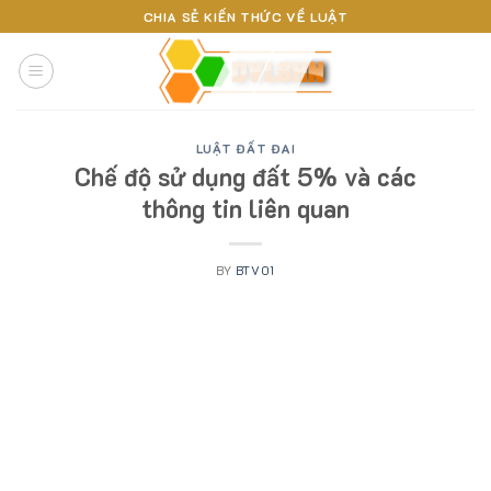
Skip
CHIA SẺ KIẾN THỨC VỀ LUẬT
to
content
LUẬT ĐẤT ĐAI
Chế độ sử dụng đất 5% và các
thông tin liên quan
BY
BTV01