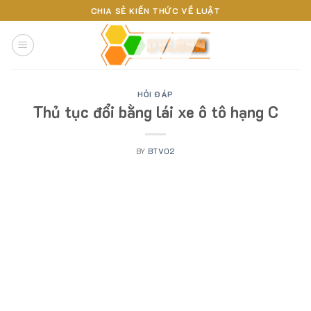
Skip
CHIA SẺ KIẾN THỨC VỀ LUẬT
to
content
HỎI ĐÁP
Thủ tục đổi bằng lái xe ô tô hạng C
BY
BTV02