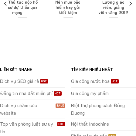
Thủ tục nộp hồ
Nên mua bảo
Lương giáo
sơ dự thầu qua
hiểm hay gửi
viên, giảng
mạng
tiết kiệm
viên tăng 2019
LIÊN KẾT NHANH
TÌM KIẾM NHIỀU NHẤT
Dịch vụ SEO giá rẻ
Gia công nước hoa
Đăng tin nhà đất miễn phí
Gia công mỹ phẩm
Dịch vụ chăm sóc
Biệt thự phong cách Đông
website
Dương
Top văn phòng luật sư uy
Nội thất Indochine
tín
Phần mềm đa cấp