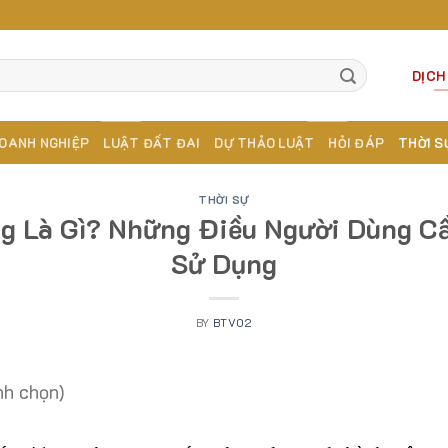
DỊCH
OANH NGHIỆP
LUẬT ĐẤT ĐAI
DỰ THẢO LUẬT
HỎI ĐÁP
THỜI S
THỜI SỰ
g Là Gì? Những Điều Người Dùng Cầ
Sử Dụng
BY
BTV02
nh chọn)