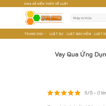
Skip
CHIA SẺ KIẾN THỨC VỀ LUẬT
to
content
TRANG CHỦ
LUẬT SƯ
LUẬT BẢO HIỂM
LUẬT D
Vay Qua Ứng Dụn
5/5 - (1 bì