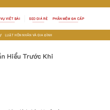
 VỤ VIẾT BÀI
SEO GIÁ RẺ
PHẦN MỀM ĐA CẤP
Ự
LUẬT HÔN NHÂN VÀ GIA ĐÌNH
n Hiểu Trước Khi