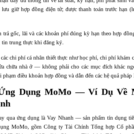
n đầy đủ thông tin về lãi suất, kỳ hạn, phí phát sinh và 
ưu giữ hợp đồng điện tử; được thanh toán trước hạn (lư
trả gốc, lãi và các khoản phí đúng kỳ hạn theo hợp đồ
 tin trung thực khi đăng ký.
 các chi phí cá nhân thiết thực như học phí, chi phí khá
 sửa chữa nhà ở — không phải cho các mục đích khác ng
 vi phạm điều khoản hợp đồng và dẫn đến các hệ quả phá
 Ứng Dụng MoMo — Ví Dụ Về 
ình
ay qua ứng dụng là Vay Nhanh — sản phẩm tín dụng tiê
dụng MoMo, gồm Công ty Tài Chính Tổng hợp Cổ phần