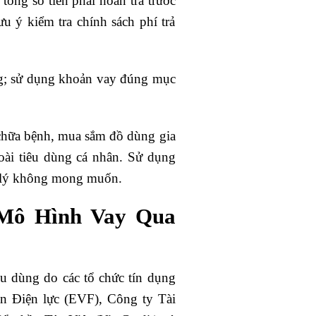
tổng số tiền phải hoàn trả trước
u ý kiểm tra chính sách phí trả
ng; sử dụng khoản vay đúng mục
m chữa bệnh, mua sắm đồ dùng gia
oài tiêu dùng cá nhân. Sử dụng
p lý không mong muốn.
Mô Hình Vay Qua
u dùng do các tổ chức tín dụng
 Điện lực (EVF), Công ty Tài