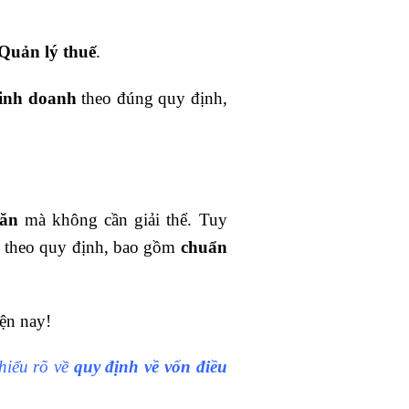
Quản lý thuế
.
kinh doanh
theo đúng quy định,
hăn
mà không cần giải thể. Tuy
ục theo quy định, bao gồm
chuẩn
ện nay!
hiểu rõ về
quy định về vốn điều
!