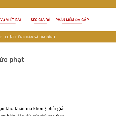
 VỤ VIẾT BÀI
SEO GIÁ RẺ
PHẦN MỀM ĐA CẤP
Ự
LUẬT HÔN NHÂN VÀ GIA ĐÌNH
mức phạt
ạn khó khăn mà không phải giải