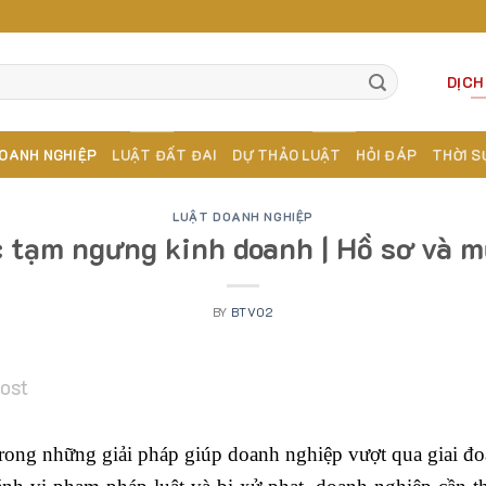
DỊCH
OANH NGHIỆP
LUẬT ĐẤT ĐAI
DỰ THẢO LUẬT
HỎI ĐÁP
THỜI S
LUẬT DOANH NGHIỆP
 tạm ngưng kinh doanh | Hồ sơ và 
BY
BTV02
post
rong những giải pháp giúp doanh nghiệp vượt qua giai đo