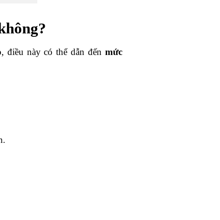
 không?
o
, điều này có thể dẫn đến
mức
h.