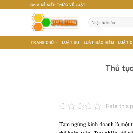
Skip
CHIA SẺ KIẾN THỨC VỀ LUẬT
to
content
TRANG CHỦ
LUẬT SƯ
LUẬT BẢO HIỂM
LUẬT D
Thủ tục
Rate this 
Tạm ngừng kinh doanh là một t