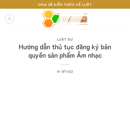
Skip
CHIA SẺ KIẾN THỨC VỀ LUẬT
to
content
LUẬT SƯ
Hướng dẫn thủ tục đăng ký bản
quyền sản phẩm Âm nhạc
BY
BTV02