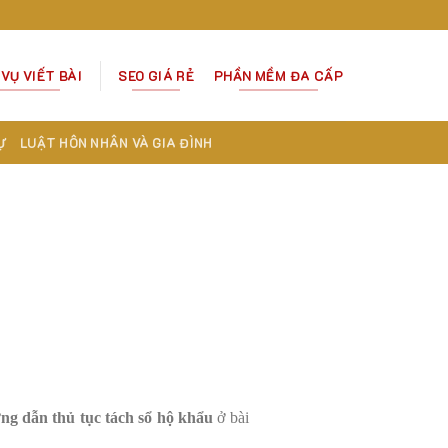
 VỤ VIẾT BÀI
SEO GIÁ RẺ
PHẦN MỀM ĐA CẤP
Ự
LUẬT HÔN NHÂN VÀ GIA ĐÌNH
ng dẫn thủ tục tách sổ hộ khẩu
ở bài