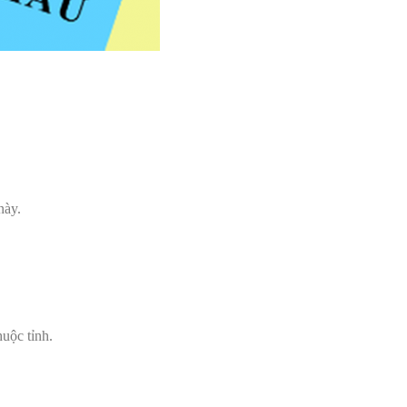
này.
huộc tỉnh.