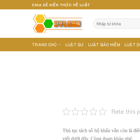
Skip
CHIA SẺ KIẾN THỨC VỀ LUẬT
to
content
TRANG CHỦ
LUẬT SƯ
LUẬT BẢO HIỂM
LUẬT D
Rate this 
Thủ tục tách sổ hộ khẩu vẫn còn là đi
viết dưới đây. Cùng tham khảo nhé.