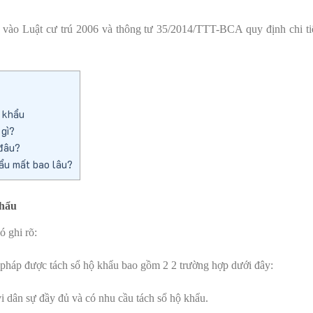
 vào Luật cư trú 2006 và thông tư 35/2014/TTT-BCA quy định chi tiế
 khẩu
gì?
 đâu?
ẩu mất bao lâu?
khẩu
có ghi rõ:
pháp được tách sổ hộ khẩu bao gồm 2 2 trường hợp dưới đây:
dân sự đầy đủ và có nhu cầu tách sổ hộ khẩu.