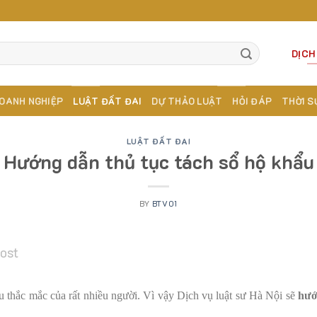
DỊCH
OANH NGHIỆP
LUẬT ĐẤT ĐAI
DỰ THẢO LUẬT
HỎI ĐÁP
THỜI S
LUẬT ĐẤT ĐAI
Hướng dẫn thủ tục tách sổ hộ khẩu
BY
BTV01
post
ều thắc mắc của rất nhiều người. Vì vậy Dịch vụ luật sư Hà Nội sẽ
hướ