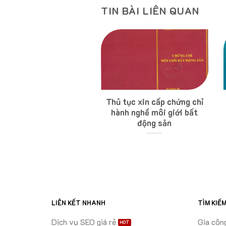
TIN BÀI LIÊN QUAN
 đỏ và sổ hồng khác
Thủ tục xin cấp chứng chỉ
au như thế nào? Sổ
hành nghề môi giới bất
ào quan trọng hơn?
động sản
LIÊN KẾT NHANH
TÌM KIẾ
Dịch vụ SEO giá rẻ
Gia côn