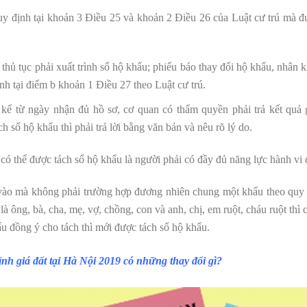
định tại khoản 3 Điều 25 và khoản 2 Điều 26 của Luật cư trú mà đư
 thủ tục phải xuất trình sổ hộ khẩu; phiếu báo thay đổi hộ khẩu, nhân
nh tại điểm b khoản 1 Điều 27 theo Luật cư trú.
 kể từ ngày nhận đủ hồ sơ, cơ quan có thẩm quyền phải trả kết quả g
h sổ hộ khẩu thì phải trả lời bằng văn bản và nêu rõ lý do.
ể có thể được tách sổ hộ khẩu là người phải có đầy đủ năng lực hành vi
 vào mà không phải trường hợp đương nhiên chung một khẩu theo quy
là ông, bà, cha, mẹ, vợ, chồng, con và anh, chị, em ruột, cháu ruột thì
u đồng ý cho tách thì mới được tách sổ hộ khẩu.
ỉnh giá đất tại Hà Nội 2019 có những thay đổi gì?