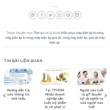
Thuộc chuyên mục
Thời sự
với từ khóa
khắc phục máy biến áp bị nóng
,
máy biến áp bị nóng
,
máy biến áp quá tải
,
nóng máy biến áp
,
quá tải máy
biến áp
.
TIN BÀI LIÊN QUAN
Hướng dấn tra
Tại TPHCM:
Người cao tuổi
cứu thông tin
Nhiều doanh
là gì? Quyền
nhà thầu
nghiệp sản
lợi và nghĩa vụ
xuất mỹ phẩm
của người cao
bị xử phạt vì
tuổi