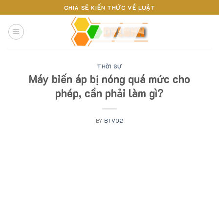
Skip
CHIA SẺ KIẾN THỨC VỀ LUẬT
to
content
THỜI SỰ
Máy biến áp bị nóng quá mức cho
phép, cần phải làm gì?
BY
BTV02