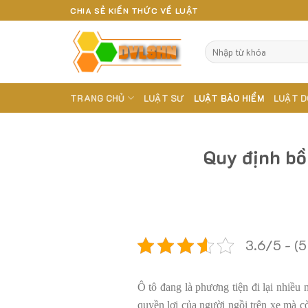
Skip
CHIA SẺ KIẾN THỨC VỀ LUẬT
to
content
TRANG CHỦ
LUẬT SƯ
LUẬT BẢO HIỂM
LUẬT D
Quy định bồ
3.6/5 - (5
Ô tô đang là phương tiện đi lại nhiều
quyền lợi của người ngồi trên xe mà cò