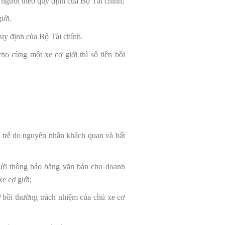
 người theo quy định của Bộ Tài chính;
iới.
uy định của Bộ Tài chính.
o cùng một xe cơ giới thì số tiền bồi
m trễ do nguyên nhân khách quan và bất
 gửi thông báo bằng văn bản cho doanh
e cơ giới;
 bồi thường trách nhiệm của chủ xe cơ