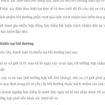
Được xác định dựa trên Bảng quy định trả tiền bồi thường thiệt hại về
 Được xác định theo thiệt hại thực tế và theo mức độ lỗi của chủ xe cơ g
ách nhiệm bồi thường phần vượt quá mức trách nhiệm bảo hiểm theo q
ời tham gia nhiều hợp đồng bảo hiểm bắt buộc trách nhiệm dân sự ch
 bảo hiểm đầu tiên.
 khiếu nại bồi thường
 yêu cầu, thanh toán và khiếu nại bồi thường như sau:
ủ xe cơ giới là 01 năm kể từ ngày xảy ra tai nạn, trừ trường hợp chậ
uật.
 xảy ra tai nạn (trừ trường hợp bất khả kháng), chủ xe cơ giới phải
ệu quy định trong hồ sơ yêu cầu bồi thường thuộc trách nhiệm của chủ x
a doanh nghiệp bảo hiểm là mười lăm ngày kể từ khi nhận được hồ sơ
ường hợp phải tiến hành xác minh hồ sơ.