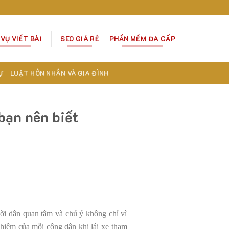
 VỤ VIẾT BÀI
SEO GIÁ RẺ
PHẦN MỀM ĐA CẤP
Ự
LUẬT HÔN NHÂN VÀ GIA ĐÌNH
bạn nên biết
ười dân quan tâm và chú ý không chỉ vì
 nhiệm của mỗi công dân khi lái xe tham