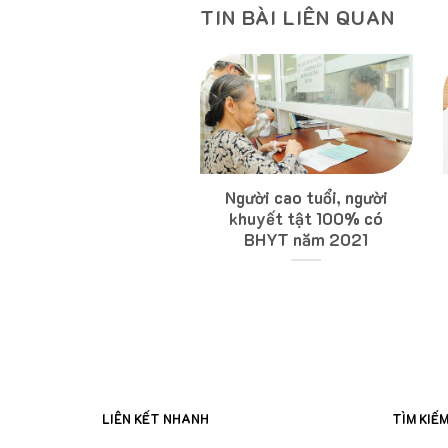
TIN BÀI LIÊN QUAN
hiểm chi trả tiền bồi
Người cao tuổi, người
ường cho chủ xe cơ
khuyết tật 100% có
giới như thế nào?
BHYT năm 2021
LIÊN KẾT NHANH
TÌM KIẾ