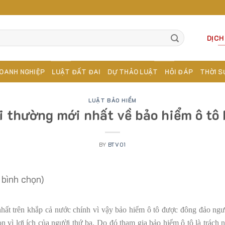
DỊCH
OANH NGHIỆP
LUẬT ĐẤT ĐAI
DỰ THẢO LUẬT
HỎI ĐÁP
THỜI S
LUẬT BẢO HIỂM
i thường mới nhất về bảo hiểm ô tô 
BY
BTV01
 bình chọn)
 nhất trên khắp cả nước chính vì vậy bảo hiểm ô tô được đông đảo ng
n vì lợi ích của người thứ ba. Do đó tham gia bảo hiểm ô tô là trách